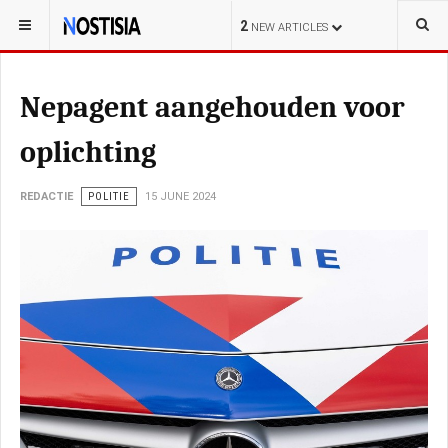
YOU ARE HERE:
NEDERLAND
2
NEW ARTICLES
Nepagent aangehouden voor
oplichting
REDACTIE
POLITIE
15 JUNE 2024