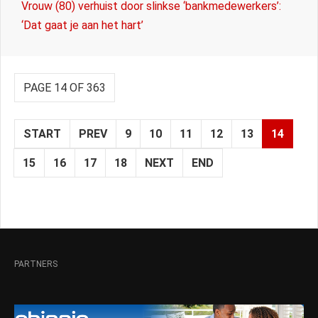
Vrouw (80) verhuist door slinkse ‘bankmedewerkers’:
‘Dat gaat je aan het hart’
PAGE 14 OF 363
START
PREV
9
10
11
12
13
14
15
16
17
18
NEXT
END
PARTNERS